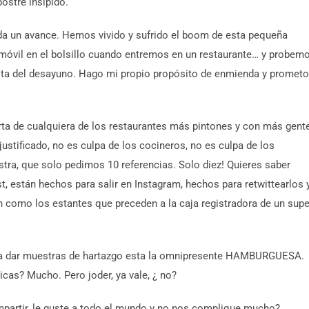
postre insípido.
uda un avance. Hemos vivido y sufrido el boom de esta pequeña
móvil en el bolsillo cuando entremos en un restaurante… y probem
tosta del desayuno. Hago mi propio propósito de enmienda y prometo
arta de cualquiera de los restaurantes más pintones y con más gent
stificado, no es culpa de los cocineros, no es culpa de los
ra, que solo pedimos 10 referencias. Solo diez! Quieres saber
t, están hechos para salir en Instagram, hechos para retwittearlos 
n como los estantes que preceden a la caja registradora de un supe
za a dar muestras de hartazgo esta la omnipresente HAMBURGUESA.
ricas? Mucho. Pero joder, ya vale, ¿ no?
artir, le guste a todo el mundo y no nos complique mucho?