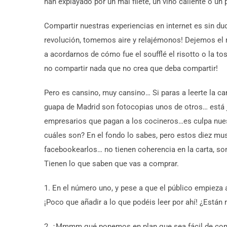
han explayado por un mal filete, un vino caliente o un 
Compartir nuestras experiencias en internet es sin d
revolución, tomemos aire y relajémonos! Dejemos el 
a acordarnos de cómo fue el soufflé el risotto o la 
no compartir nada que no crea que deba compartir!
Pero es cansino, muy cansino… Si paras a leerte la c
guapa de Madrid son fotocopias unos de otros… está ju
empresarios que pagan a los cocineros…es culpa nuest
cuáles son? En el fondo lo sabes, pero estos diez mus
facebookearlos… no tienen coherencia en la carta, so
Tienen lo que saben que vas a comprar.
1. En el número uno, y pese a que el público empie
¡Poco que añadir a lo que podéis leer por ahí! ¿Están 
2. ¿Mmmm qué ponemos en plan que sea fácil de comp