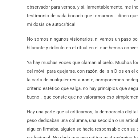
observador para vernos, y si, lamentablemente, me inc
testimonio de cada bocado que tomamos… dicen que u
mi dosis de autocrítica!
No somos ningunos visionarios, ni vamos un paso por 
hilarante y ridículo en el ritual en el que hemos conver
Ya hay muchas voces que claman al cielo. Muchos los 
del móvil para quejarse, con razón, del sin Dios en 
la carta de cualquier restaurante, componemos bode
criterio estético que valga, no hay principios que s
bueno… que conste que no valoramos eso simplement
Hay una parte que si criticamos, la democracia digital
peso dedicaban una columna, una sección o un artícul
alguien firmaba, alguien se hacía responsable con su 
profesional. No dudo que ese crítico gastronómico tuv