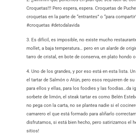
Croquetas!!! Pero espera, espera. Croquetas de Puche
croquetas en la parte de “entrantes” o “para compart
#croquetas #detodalavida
3. Es difícil, es imposible, no existe mucho restaur
mollet, a baja temperatura… pero en un alarde de orig
tarro de cristal, en bote de conserva, en plato hondo
4. Uno de los grandes, y por eso está en esta lista. U
el tartar de Salmón o Atún, pero esos requieren de su 
para ellos y ellas, para los foodies y las foodias…da 
sorbete de limón, el steak tartar es como Belén Esteban
no pega con la carta, no se plantea nadie si el cocine
camarero el que está formado para aliñarlo correcta
disfrutamos, si está bien hecho, pero satirizamos el 
sitios!