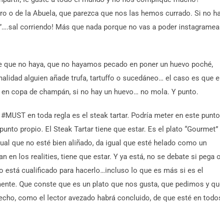
ro o de la Abuela, que parezca que nos las hemos currado. Si no h
ir”….sal corriendo! Más que nada porque no vas a poder instagramea
ante que no haya, que no hayamos pecado en poner un huevo poché,
inalidad alguien añade trufa, tartuffo o sucedáneo… el caso es que 
 o en copa de champán, si no hay un huevo… no mola. Y punto.
n #MUST en toda regla es el steak tartar. Podría meter en este punto
punto propio. El Steak Tartar tiene que estar. Es el plato “Gourmet”
igual que no esté bien aliñado, da igual que esté helado como un
 en los realities, tiene que estar. Y ya está, no se debate si pega 
ro está cualificado para hacerlo…incluso lo que es más si es el
mente. Que conste que es un plato que nos gusta, que pedimos y q
hecho, como el lector avezado habrá concluido, de que esté en todo