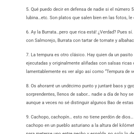
5. Qué puedo decir en defensa de nadie si el número 5 
lubina…etc. Son platos que salen bien en las fotos, le 
6. Ay la Burrata…pero que rica está! ¿Verdad? Pues sí.
con Salmorejo, Burrata con tartar de tomate y albahac
7. La tempura es otro clásico. Hay quien da un pasit
ejecutadas y originalmente aliñadas con salsas ricas q
lamentablemente es ver algo así como “Tempura de ver
8. Os ahorarré un undécimo punto y juntaré baos y gy
sorprendentes, llenos de sabor… nadie a día de hoy se
aunque a veces no sé distinguir algunos Bao de estas
9. Cachopo, cachopín… esto no tiene perdón de dios… 
cachopo en un pueblo asturiano a la altura del kilóme
para meterse uno entre pecho y espalda, no solo lo d