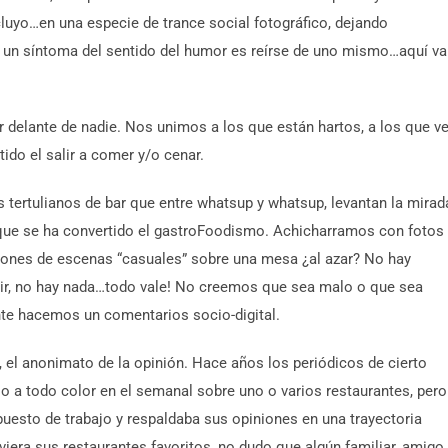
luyo…en una especie de trance social fotográfico, dejando
n síntoma del sentido del humor es reírse de uno mismo…aquí va
delante de nadie. Nos unimos a los que están hartos, a los que v
tido el salir a comer y/o cenar.
tertulianos de bar que entre whatsup y whatsup, levantan la mirad
el que se ha convertido el gastroFoodismo. Achicharramos con fotos
gones de escenas “casuales” sobre una mesa ¿al azar? No hay
eguir, no hay nada…todo vale! No creemos que sea malo o que sea
e hacemos un comentarios socio-digital.
, el anonimato de la opinión. Hace años los periódicos de cierto
o a todo color en el semanal sobre uno o varios restaurantes, pero
puesto de trabajo y respaldaba sus opiniones en una trayectoria
iera sus restaurantes favoritos, no dudo que algún familiar, amigo