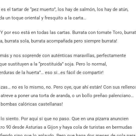
es el tartar de “pez muerto”, los hay de salmón, los hay de atún,
da un toque oriental y fresquito a la carta…
 Y por eso está en todas las cartas. Burrata con tomate Toro, burra
a, burrata sola, burrata acompañada pero siempre burrata!
o más y nos soprende con auténticas maravillas, perfectamente
ue sustituyen a la “prostituida” soja. Pero lo normal,
duras de la huerta”… eso si…es fácil de compartir!
ozas… no es lo mismo, no. Pero oye, que ahí están! Con sus relleno
 atreve a poner una torta de aranda, o un bollo preñao palenciano…
 bombas calóricas castellanas!
lo siento. Por aquí si que no paso. Que en una pizarra anuncien
tro 90 desde Asturias a Gijon y haya cola de turistas en bermudas
efiendo sino que lo aplaudo. Pero que haga dos meses de cola para