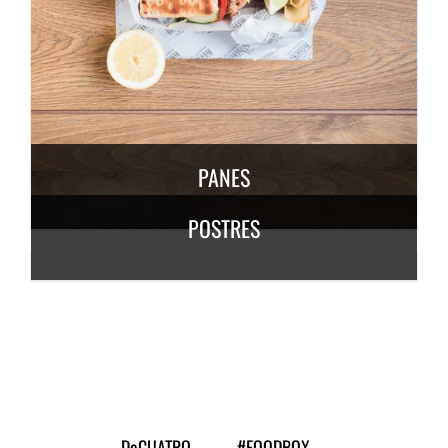
DESCUBRE MÁS
6,50
€
/ persona
PANES
POSTRES
DESCUBRE
MÁS
3,50
€
/
persona
DESCUBRE MÁS
7,50
€
/ persona
DeCUATRO
#FOODBOX