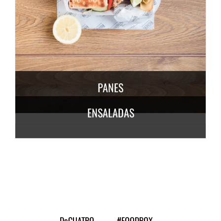
DESCUBRE MÁS
3,50
€
/ persona
PANES
ENSALADAS
DESCUBRE
MÁS
6,50
€
/
persona
DESCUBRE MÁS
7,50
€
/ persona
DeCUATRO
#FOODBOX