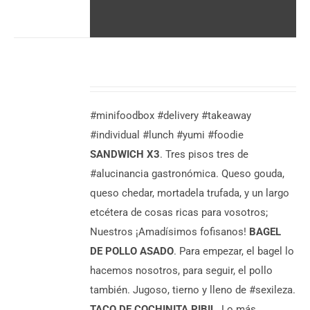
DESCUBRE
MÁS
7,50
€
/
#minifoodbox #delivery #takeaway
persona
#individual #lunch #yumi #foodie
SANDWICH X3
. Tres pisos tres de
#alucinancia gastronómica. Queso gouda,
queso chedar, mortadela trufada, y un largo
etcétera de cosas ricas para vosotros;
Nuestros ¡Amadísimos fofisanos!
BAGEL
DE POLLO ASADO
. Para empezar, el bagel lo
hacemos nosotros, para seguir, el pollo
también. Jugoso, tierno y lleno de #sexileza.
TACO DE COCHINITA PIBIL.
Lo más