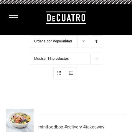
Saltar
al
contenido
Ordena por
Popularidad
Mostrar
16 productos
minifoodbox #delivery #takeaway