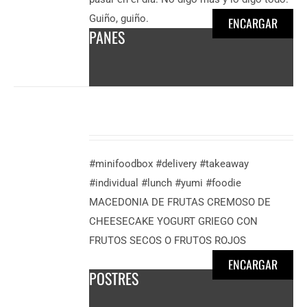
Guiño, guiño.
ENCARGAR
PANES
DESCUBRE
MÁS
3,50
€
/
#minifoodbox #delivery #takeaway
persona
#individual #lunch #yumi #foodie
MACEDONIA DE FRUTAS CREMOSO DE
CHEESECAKE YOGURT GRIEGO CON
FRUTOS SECOS O FRUTOS ROJOS
ENCARGAR
POSTRES