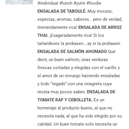
#individual #lunch #yumi #foodie
DESCUBRE
ENSALADA DE TABOULÉ.
Muy moruno,
MÁS
especias, aromas, sabores… pero de verdad,
6,50
€
/
tremendamente rica!
ENSALADA DE ARROZ
persona
THAI.
¡Exageradamente rica! Si los
tailandeses la probasen….ay si la probasen.
ENSALADA DE SALMÓN AHUMADO
Qué
decir, un buen salmón, unas verduras
frescas cortadas y elegidas con el cariño y
el amor de un noruego haciendo ensaladas
y todo “regado” con una vinagreta cuya
receta muy pocos saben.
ENSALADA DE
TOMATE RAF Y CEBOLLETA.
Es un
homenaje al producto bueno, al que no
necesita nada, al que ha sido elegido por su
calidad. Un buen tomate solo necesita un