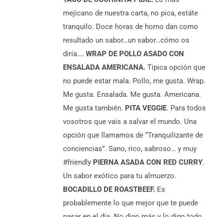
mejicano de nuestra carta, no pica, estáte
tranquilo. Doce horas de horno dan como
resultado un sabor…un sabor…cómo os
diría….
WRAP DE POLLO ASADO CON
ENSALADA AMERICANA.
Tipica opción que
no puede estar mala. Pollo, me gusta. Wrap.
Me gusta. Ensalada. Me gusta. Americana.
Me gusta también.
PITA VEGGIE
. Para todos
vosotros que vais a salvar el mundo. Una
opción que llamamos de “Tranquilizante de
conciencias”. Sano, rico, sabroso… y muy
#friendly
PIERNA ASADA CON RED CURRY
.
Un sabor exótico para tu almuerzo.
BOCADILLO DE ROASTBEEF.
Es
probablemente lo que mejor que te puede
pasar en el día. No digo más y lo digo todo.