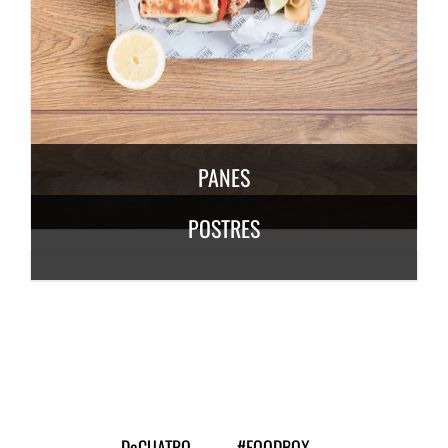
DESCUBRE MÁS
6,50
€
/ persona
PANES
POSTRES
DESCUBRE
MÁS
3,50
€
/
persona
DESCUBRE MÁS
7,50
€
/ persona
DeCUATRO
#FOODBOX