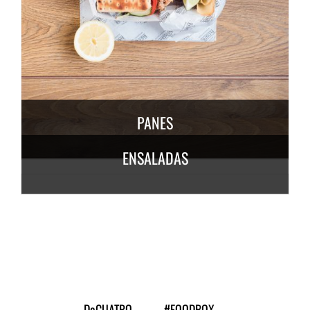
DESCUBRE MÁS
3,50
€
/ persona
PANES
ENSALADAS
DESCUBRE
MÁS
6,50
€
/
persona
DESCUBRE MÁS
7,50
€
/ persona
DeCUATRO
#FOODBOX