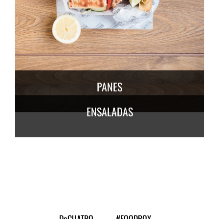
DESCUBRE MÁS
3,50
€
/ persona
PANES
ENSALADAS
DESCUBRE
MÁS
6,50
€
/
persona
DESCUBRE MÁS
7,50
€
/ persona
DeCUATRO
#FOODBOX