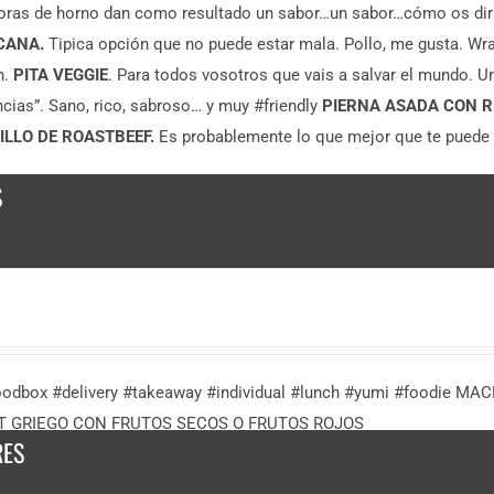
oras de horno dan como resultado un sabor…un sabor…cómo os di
CANA.
Tipica opción que no puede estar mala. Pollo, me gusta. Wr
n.
PITA VEGGIE
. Para todos vosotros que vais a salvar el mundo. 
cias”. Sano, rico, sabroso… y muy #friendly
PIERNA ASADA CON 
LLO DE ROASTBEEF.
Es probablemente lo que mejor que te puede p
S
oodbox #delivery #takeaway #individual #lunch #yumi #foodi
T GRIEGO CON FRUTOS SECOS O FRUTOS ROJOS
RES