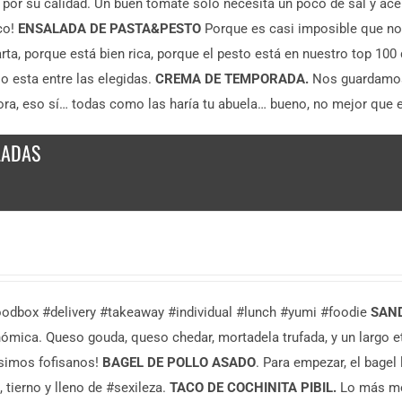
 por su calidad. Un buen tomate solo necesita un poco de sal y ace
co!
ENSALADA DE PASTA&PESTO
Porque es casi imposible que no
arta, porque está bien rica, porque el pesto está en nuestro top 10
o esta entre las elegidas.
CREMA DE TEMPORADA.
Nos guardamos 
ora, eso sí… todas como las haría tu abuela… bueno, no mejor que e
LADAS
oodbox #delivery #takeaway #individual #lunch #yumi #foodie
SAN
ómica. Queso gouda, queso chedar, mortadela trufada, y un largo e
simos fofisanos!
BAGEL DE POLLO ASADO
. Para empezar, el bagel
 tierno y lleno de #sexileza.
TACO DE COCHINITA PIBIL.
Lo más mej