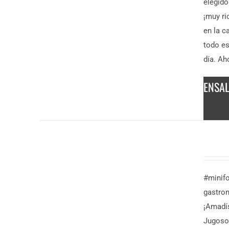
elegido
¡muy ri
en la c
todo es
día. Ah
ENSA
DESCUBRE
MÁS
7,50
€
/
#minif
persona
gastron
¡Amadí
Jugoso,