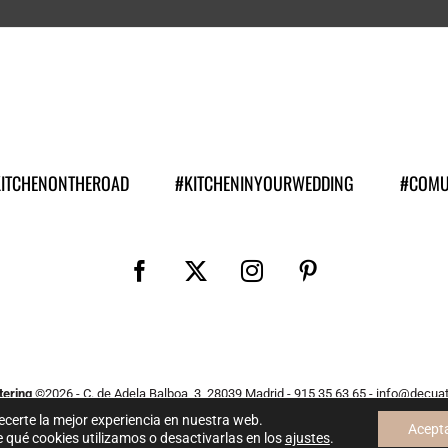
KITCHENONTHEROAD
#KITCHENINYOURWEDDING
#COMU
ering
©
2026 - C. de Adela Balboa, 3, 28039 Madrid - 915 35 63 65 - info@decua
o por Gonzalo B Durán y ejecutado con
por
Bluefish
. Todos los derechos re
ecerte la mejor experiencia en nuestra web.
Acept
qué cookies utilizamos o desactivarlas en los
ajustes
.