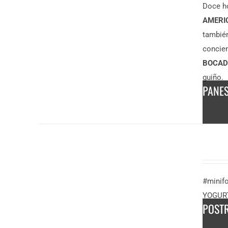
Doce h
AMERI
tambié
concien
BOCADI
guiño.
PANE
DESCUBRE
MÁS
3,50
€
/
#minif
persona
YOGUR
POST