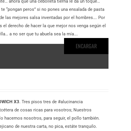
ite… ahora que una cebolleta tierna le da un toque…
 te “pongan peros” si no pones una ensalada de pasta
0 de las mejores salsa inventadas por el hombres…. Por
el derecho de hacer la que mejor nos venga según el
lla… a no ser que tu abuela sea la mía….
ENCARGAR
DWICH X3
. Tres pisos tres de #alucinancia
tcétera de cosas ricas para vosotros; Nuestros
 lo hacemos nosotros, para seguir, el pollo también.
icano de nuestra carta, no pica, estáte tranquilo.