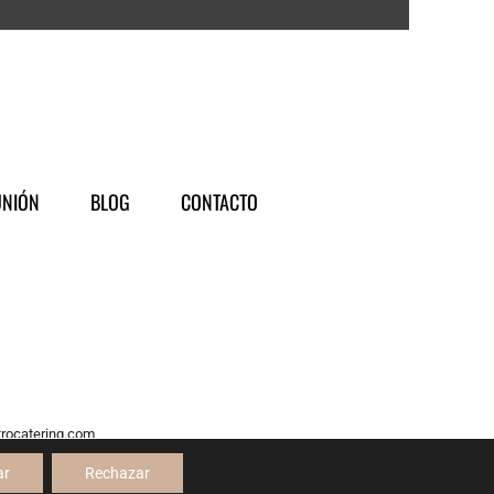
NIÓN
BLOG
CONTACTO
trocatering.com
servados.
ar
Rechazar