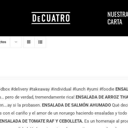
NUESTR
CARTA
ctos
dbox #delivery #takeaway #individual #lunch #yumi #foodie
ENSAL
s… pero de verdad, tremendamente rica!
ENSALADA DE ARROZ THA
n….ay si la probasen.
ENSALADA DE SALMÓN AHUMADO
Qué deci
s con el cariño y el amor de un noruego haciendo ensaladas y todo
ENSALADA DE TOMATE RAF Y CEBOLLETA.
Es un homenaje al prod