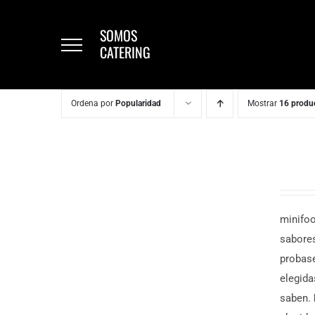
Saltar
al
SOMOS
CATERING
contenido
Ordena por
Popularidad
Mostrar
16 produ
DESCUBRE
MÁS
6,50
€
/
minifoo
persona
sabore
probase
elegida
saben.