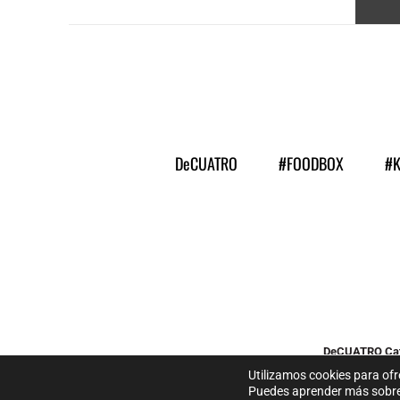
DeCUATRO
#FOODBOX
#
DeCUATRO Cat
Diseñad
Utilizamos cookies para ofr
Puedes aprender más sobre 