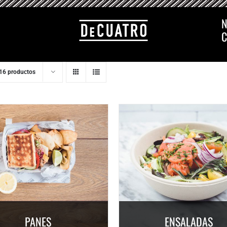
N
C
16 productos
PANES
ENSALADAS