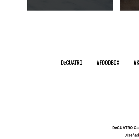
DESCUBRE MÁS
3,50
€
/ persona
DeCUATRO
#FOODBOX
#
DeCUATRO Cat
Diseñad