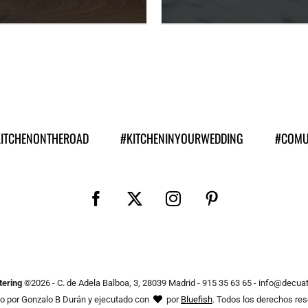
DESCUBRE MÁS
DESCUBRE MÁS
7,50
€
6,50
€
/ persona
/ persona
KITCHENONTHEROAD
#KITCHENINYOURWEDDING
#COMU
ering
©
2026 - C. de Adela Balboa, 3, 28039 Madrid - 915 35 63 65 - info@decua
o por Gonzalo B Durán y ejecutado con
por
Bluefish
. Todos los derechos re