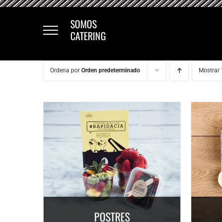
Saltar
al
SOMOS
CATERING
contenido
Ordena por
Orden predeterminado
Mostrar
POSTRES