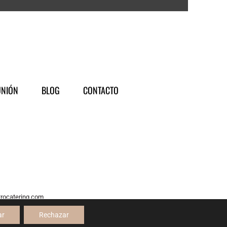
NIÓN
BLOG
CONTACTO
trocatering.com
servados.
ar
Rechazar