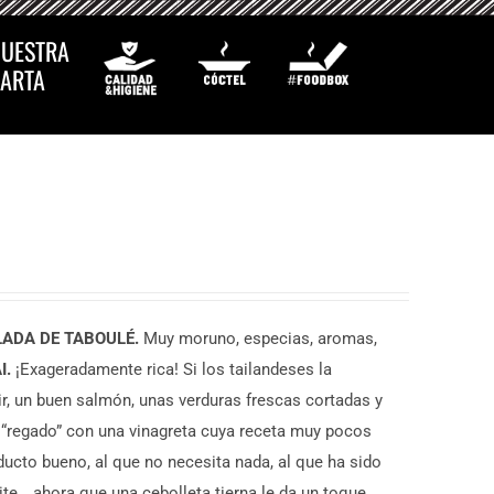
UESTRA
ARTA
ADA DE TABOULÉ.
Muy moruno, especias, aromas,
I.
¡Exageradamente rica! Si los tailandeses la
r, un buen salmón, unas verduras frescas cortadas y
 “regado” con una vinagreta cuya receta muy pocos
ucto bueno, al que no necesita nada, al que ha sido
ite… ahora que una cebolleta tierna le da un toque…