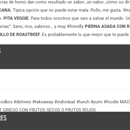
oras de horno dan como resultado un sabor…un sabor…cómo os di
CANA.
Tipica opción que no puede estar mala. Pollo, me gusta. Wr
n.
PITA VEGGIE
. Para todos vosotros que vais a salvar el mundo. 
cias”. Sano, rico, sabroso… y muy #friendly
PIERNA ASADA CON 
LLO DE ROASTBEEF.
Es probablemente lo que mejor que te puede p
S
oodbox #delivery #takeaway #individual #lunch #yumi #foodi
T GRIEGO CON FRUTOS SECOS O FRUTOS ROJOS
RES