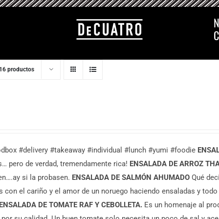
N
C
16 productos
dbox #delivery #takeaway #individual #lunch #yumi #foodie
ENSAL
s… pero de verdad, tremendamente rica!
ENSALADA DE ARROZ THA
n….ay si la probasen.
ENSALADA DE SALMÓN AHUMADO
Qué deci
s con el cariño y el amor de un noruego haciendo ensaladas y todo
ENSALADA DE TOMATE RAF Y CEBOLLETA.
Es un homenaje al prod
 por su calidad. Un buen tomate solo necesita un poco de sal y ace