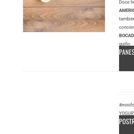
Doce h
AMERI
tambié
concien
BOCADI
guiño.
PANE
DESCUBRE MÁS
7,50
€
/ persona
DESCUBRE
MÁS
3,50
€
/
#minif
persona
YOGUR
POST