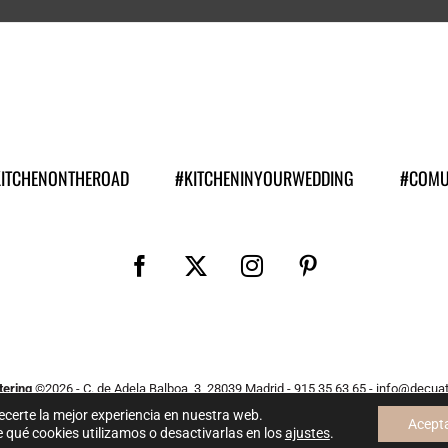
KITCHENONTHEROAD
#KITCHENINYOURWEDDING
#COMU
ering
©
2026 - C. de Adela Balboa, 3, 28039 Madrid - 915 35 63 65 - info@decua
o por Gonzalo B Durán y ejecutado con
por
Bluefish
. Todos los derechos re
ecerte la mejor experiencia en nuestra web.
Acept
qué cookies utilizamos o desactivarlas en los
ajustes
.