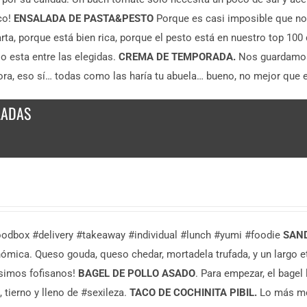
co!
ENSALADA DE PASTA&PESTO
Porque es casi imposible que no
arta, porque está bien rica, porque el pesto está en nuestro top 10
o esta entre las elegidas.
CREMA DE TEMPORADA.
Nos guardamos 
ora, eso sí… todas como las haría tu abuela… bueno, no mejor que e
LADAS
oodbox #delivery #takeaway #individual #lunch #yumi #foodie
SAN
ómica. Queso gouda, queso chedar, mortadela trufada, y un largo e
simos fofisanos!
BAGEL DE POLLO ASADO
. Para empezar, el bagel
 tierno y lleno de #sexileza.
TACO DE COCHINITA PIBIL.
Lo más mej