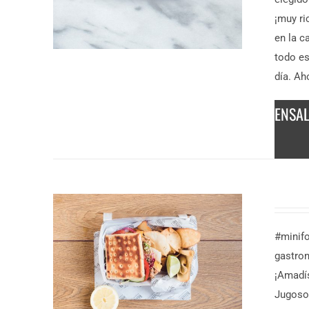
¡muy ri
en la c
todo es
día. Ah
ENSA
DESCUBRE MÁS
6,50
€
/ persona
#minif
gastron
¡Amadí
Jugoso,