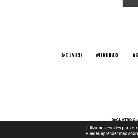
DeCUATRO
#FOODBOX
#
DeCUATRO Cat
Diseñad
Utilizamos cookies para ofr
Puedes aprender más sobre 