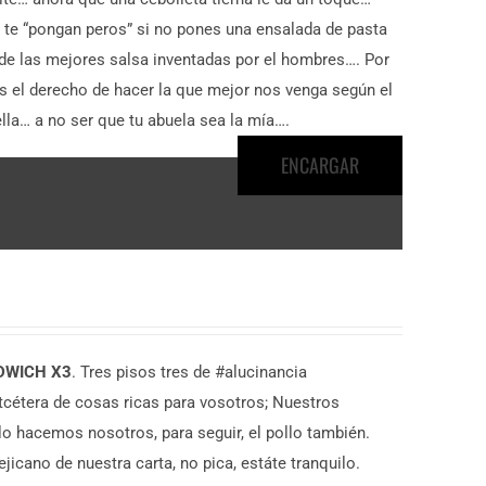
 te “pongan peros” si no pones una ensalada de pasta
0 de las mejores salsa inventadas por el hombres…. Por
el derecho de hacer la que mejor nos venga según el
lla… a no ser que tu abuela sea la mía….
ENCARGAR
DWICH X3
. Tres pisos tres de #alucinancia
tcétera de cosas ricas para vosotros; Nuestros
 lo hacemos nosotros, para seguir, el pollo también.
icano de nuestra carta, no pica, estáte tranquilo.