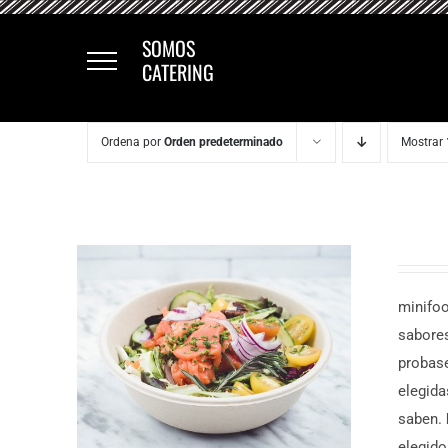
Saltar
al
SOMOS
CATERING
contenido
Ordena por
Orden predeterminado
Mostrar
minifoo
sabore
probase
elegida
saben.
elegido