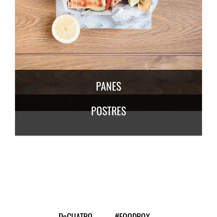
DESCUBRE MÁS
6,50
€
/ persona
PANES
POSTRES
DESCUBRE
MÁS
3,50
€
/
persona
DESCUBRE MÁS
7,50
€
/ persona
DeCUATRO
#FOODBOX