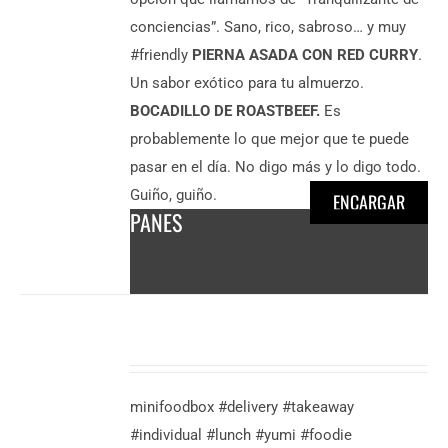
conciencias”. Sano, rico, sabroso… y muy
#friendly
PIERNA ASADA CON RED CURRY
.
Un sabor exótico para tu almuerzo.
BOCADILLO DE ROASTBEEF.
Es
probablemente lo que mejor que te puede
pasar en el día. No digo más y lo digo todo.
Guiño, guiño.
ENCARGAR
PANES
DESCUBRE
MÁS
6,50
€
/
minifoodbox #delivery #takeaway
persona
#individual #lunch #yumi #foodie