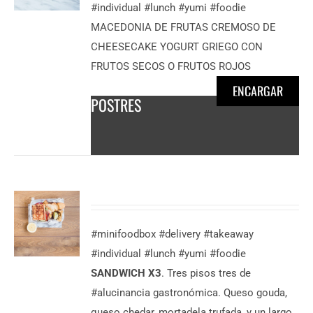
#individual #lunch #yumi #foodie
DESCUBRE
MACEDONIA DE FRUTAS CREMOSO DE
MÁS
CHEESECAKE YOGURT GRIEGO CON
3,50
€
/
FRUTOS SECOS O FRUTOS ROJOS
persona
ENCARGAR
POSTRES
#minifoodbox #delivery #takeaway
#individual #lunch #yumi #foodie
DESCUBRE
SANDWICH X3
. Tres pisos tres de
MÁS
#alucinancia gastronómica. Queso gouda,
7,50
€
/
queso chedar, mortadela trufada, y un largo