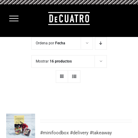
Saltar
al
contenido
Ordena por
Fecha
Mostrar
16 productos
#minifoodbox #delivery #takeaway