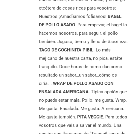
persona
etcétera de cosas ricas para vosotros;
Nuestros ¡Amadísimos fofisanos!
BAGEL
DE POLLO ASADO
. Para empezar, el bagel lo
hacemos nosotros, para seguir, el pollo
también. Jugoso, tierno y lleno de #sexileza.
TACO DE COCHINITA PIBIL.
Lo más
mejicano de nuestra carta, no pica, estáte
tranquilo. Doce horas de horno dan como
resultado un sabor…un sabor…cómo os
diría….
WRAP DE POLLO ASADO CON
ENSALADA AMERICANA.
Tipica opción que
no puede estar mala. Pollo, me gusta. Wrap.
Me gusta. Ensalada. Me gusta. Americana.
Me gusta también.
PITA VEGGIE
. Para todos
vosotros que vais a salvar el mundo. Una
opción que llamamos de “Tranquilizante de