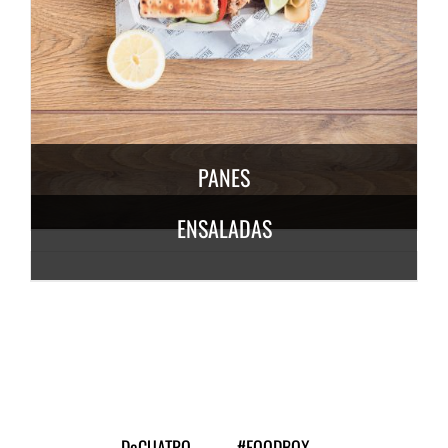
DESCUBRE MÁS
3,50
€
/ persona
PANES
ENSALADAS
DESCUBRE
MÁS
6,50
€
/
persona
DESCUBRE MÁS
7,50
€
/ persona
DeCUATRO
#FOODBOX