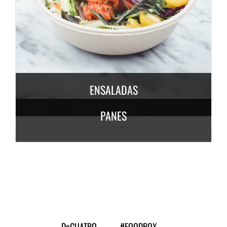
DESCUBRE MÁS
3,50
€
/ persona
ENSALADAS
PANES
DESCUBRE
MÁS
7,50
€
/
persona
DESCUBRE MÁS
6,50
€
/ persona
DeCUATRO
#FOODBOX