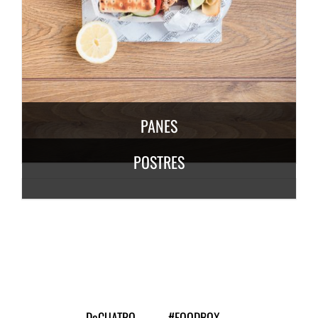
DESCUBRE MÁS
6,50
€
/ persona
PANES
POSTRES
DESCUBRE
MÁS
3,50
€
/
persona
DESCUBRE MÁS
7,50
€
/ persona
DeCUATRO
#FOODBOX