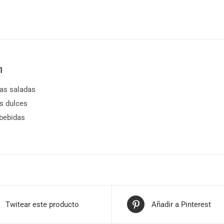
n
ias saladas
as dulces
 bebidas
Twitear este producto
Añadir a Pinterest