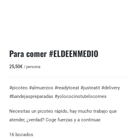
Para comer #ELDEENMEDIO
25,50
€
/ persona
#picoteo #almuerzos #readytoeat #justeatit #delivery
#bandejaspreparadas #yolococinotutelocomes
Necesitas un picoteo rápido, hay mucho trabajo que
atender, ¿verdad? Coge fuerzas y a continuar.
16 bocados