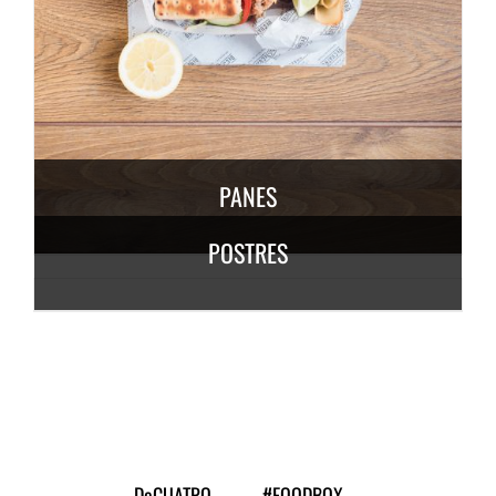
DESCUBRE MÁS
6,50
€
/ persona
PANES
POSTRES
DESCUBRE
MÁS
3,50
€
/
persona
DESCUBRE MÁS
7,50
€
/ persona
DeCUATRO
#FOODBOX