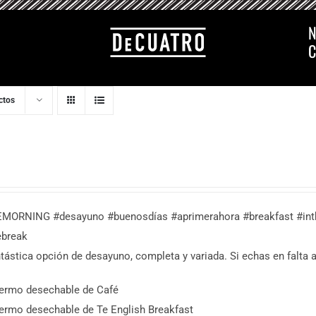
N
C
ctos
MORNING #desayuno #buenosdías #aprimerahora #breakfast #int
ebreak
tástica opción de desayuno, completa y variada. Si echas en falta 
ermo desechable de Café
ermo desechable de Te English Breakfast