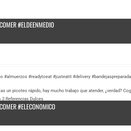
 COMER #ELDEENMEDIO
eo #almuerzos #readytoeat #justeatit #delivery #bandejasprepara
as un picoteo rápido, hay mucho trabajo que atender, ¿verdad? Cog
 2 Referencias Dulces
 COMER #ELECONOMICO