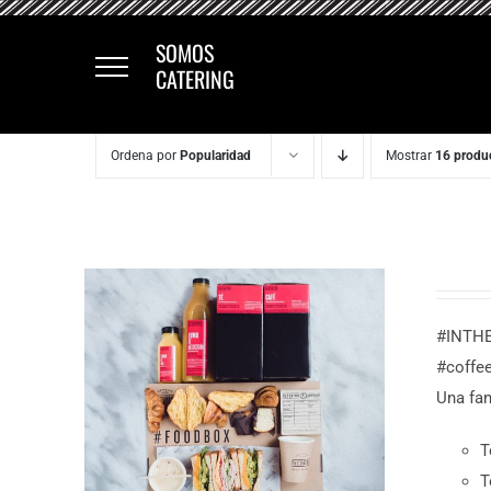
Saltar
al
SOMOS
CATERING
contenido
Ordena por
Popularidad
Mostrar
16 produ
#INTHE
#coffe
Una fan
T
T