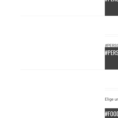
DESCUBRE
MÁS
50,00
€
#PERSO
/
#PER
persona
DESCUBRE
MÁS
13,50
€
Elige u
/
persona
#FOO