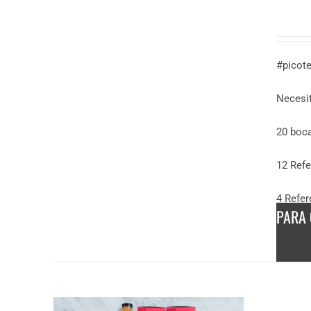
DESCUBRE
MÁS
32,85
€
#picot
/
persona
Necesit
20 boc
12 Refe
4 Refer
PARA