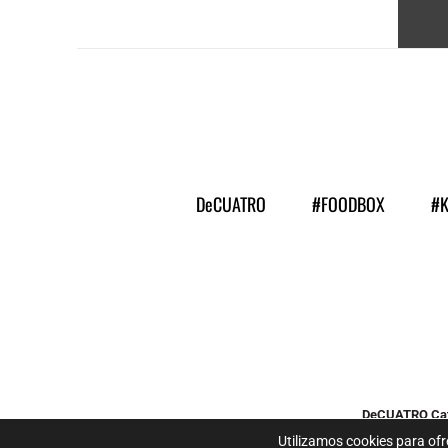
DeCUATRO
#FOODBOX
#
DeCUATRO Cat
Diseñad
Utilizamos cookies para ofr