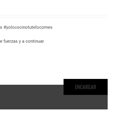
das #yolococinotutelocomes
 fuerzas y a continuar.
ENCARGAR