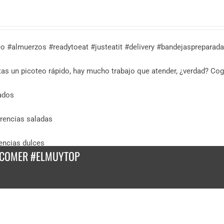
eo #almuerzos #readytoeat #justeatit #delivery #bandejasprepara
as un picoteo rápido, hay mucho trabajo que atender, ¿verdad? Coge
ados
rencias saladas
encias dulces
 COMER #ELMUYTOP