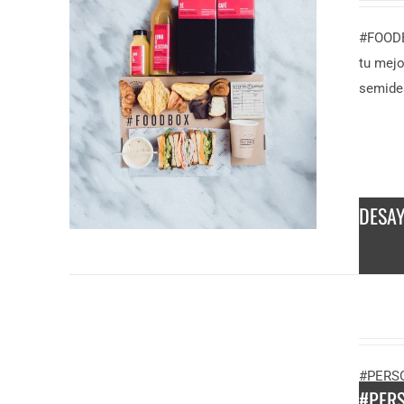
#FOODBO
tu mejo
semides
DESA
DESCUBRE
MÁS
DESCUBRE MÁS
50,00
€
6,50
€
/ persona
#PERSO
/
#PER
persona