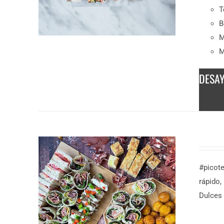
T
B
M
M
DESA
DESCUBRE MÁS
9,50
€
/ persona
#picot
rápido,
Dulces