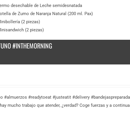
ermo desechable de Leche semidesnatada
otella de Zumo de Naranja Natural (200 ml. Pax)
inibollería (2 piezas)
inisandwich (2 piezas)
YUNO #INTHEMORNING
eo #almuerzos #readytoeat #justeatit #delivery #bandejasprepara
 hay mucho trabajo que atender, ¿verdad? Coge fuerzas y a continu