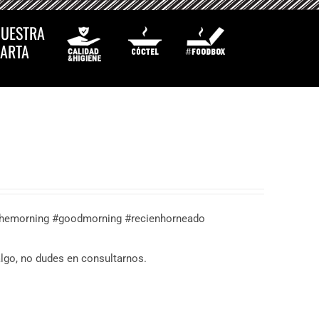
UESTRA
ARTA
hemorning #goodmorning #recienhorneado
algo, no dudes en consultarnos.