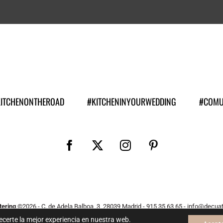
KITCHENONTHEROAD
#KITCHENINYOURWEDDING
#COMU
ering
©
2026 - C. de Adela Balboa, 3, 28039 Madrid - 915 35 63 65 - info@decua
o por Gonzalo B Durán y ejecutado con
por
Bluefish
. Todos los derechos re
ecerte la mejor experiencia en nuestra web.