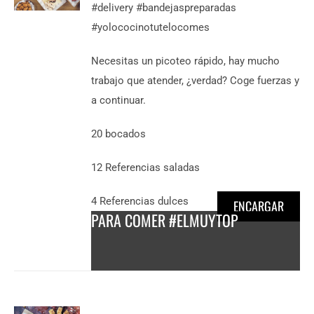
#delivery #bandejaspreparadas
DESCUBRE
#yolococinotutelocomes
MÁS
32,85
€
/
Necesitas un picoteo rápido, hay mucho
persona
trabajo que atender, ¿verdad? Coge fuerzas y
a continuar.
20 bocados
12 Referencias saladas
4 Referencias dulces
ENCARGAR
PARA COMER #ELMUYTOP