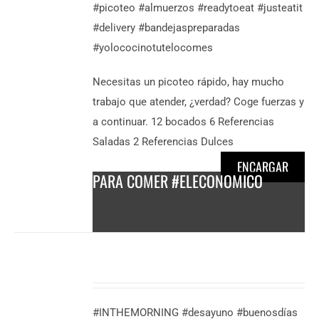
#picoteo #almuerzos #readytoeat #justeatit
/
#delivery #bandejaspreparadas
persona
#yolococinotutelocomes
Necesitas un picoteo rápido, hay mucho
trabajo que atender, ¿verdad? Coge fuerzas y
a continuar. 12 bocados 6 Referencias
Saladas 2 Referencias Dulces
ENCARGAR
PARA COMER #ELECONOMICO
DESCUBRE
MÁS
9,50
€
/
#INTHEMORNING #desayuno #buenosdías