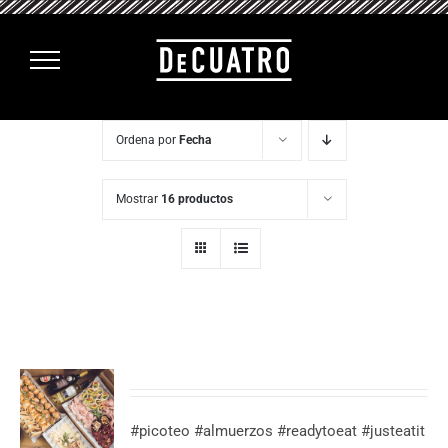
Saltar
al
contenido
Ordena por
Fecha
Mostrar
16 productos
#picoteo #almuerzos #readytoeat #justeatit