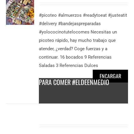
#picoteo #almuerzos #readytoeat #justeatit
#delivery #bandejaspreparadas
DESCUBRE
#yolococinotutelocomes Necesitas un
MÁS
picoteo rápido, hay mucho trabajo que
25,50
€
/
atender, ¿verdad? Coge fuerzas y a
persona
continuar. 16 bocados 9 Referencias
Saladas 3 Referencias Dulces
ENCARGAR
PARA COMER #ELDEENMEDIO
Valorado
DESCUBRE
en
5.00
de 5
MÁS
18,50
€